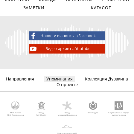
ЗАМЕТКИ
КАТАЛОГ
Новости и анонсы в Facebook
Видео-архив на Youtube
Направления
Упоминания
Коллекция Дувакина
О проекте
МГУ имени
Фонд
Фонд
Викимедиа
Национальный корпус
М.В. Ломоносова
AVC Charity
Михаила Прохорова
русского языка
Благотворительный