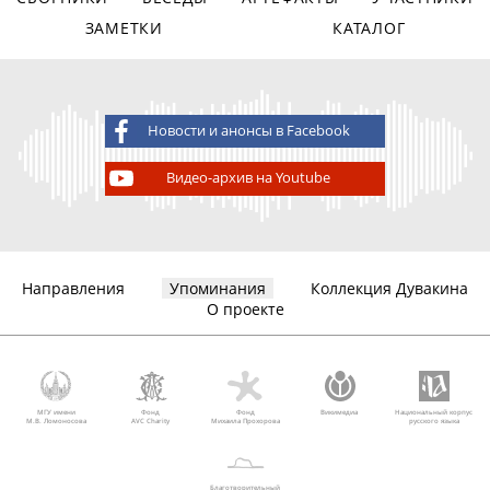
ЗАМЕТКИ
КАТАЛОГ
Новости и анонсы в Facebook
Видео-архив на Youtube
Направления
Упоминания
Коллекция Дувакина
О проекте
МГУ имени
Фонд
Фонд
Викимедиа
Национальный корпус
М.В. Ломоносова
AVC Charity
Михаила Прохорова
русского языка
Благотворительный