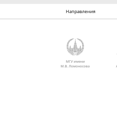
Направления
МГУ имени
М.В. Ломоносова