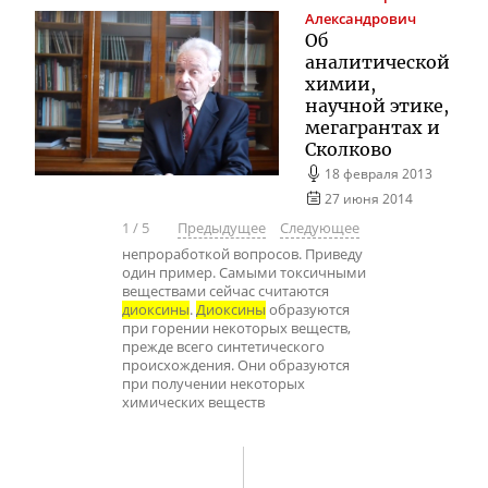
Александрович
Об
аналитической
химии,
научной этике,
мегагрантах и
Сколково
18 февраля 2013
27 июня 2014
1
/
5
Предыдущее
Следующее
непроработкой вопросов. Приведу
один пример. Самыми токсичными
веществами сейчас считаются
диоксины
.
Диоксины
образуются
при горении некоторых веществ,
прежде всего синтетического
происхождения. Они образуются
при получении некоторых
химических веществ