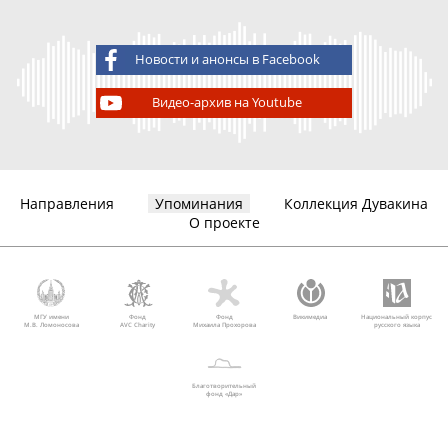
Новости и анонсы в Facebook
Видео-архив на Youtube
Направления
Упоминания
Коллекция Дувакина
О проекте
МГУ имени
Фонд
Фонд
Викимедиа
Национальный корпус
М.В. Ломоносова
AVC Charity
Михаила Прохорова
русского языка
Благотворительный
фонд «Дар»