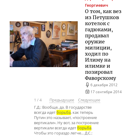
Георгиевич
О том, как вез
из Петушков
котелок с
гадюками,
продавал
оружие
милиции,
ходил по
Илиму на
илимке и
позировал
Фаворскому
6 декабря 2012
17 сентября 2014
1
/
4
Предыдущее
Следующее
Г.Д.: Вообще, да. В государстве
всегда идет
борьба
, как теперь
Путин это называет, «построение
вертикали». Ну вот, за построение
вертикали всегда идет
борьба
.
Чтобы это гораздо легче... Д.С.: