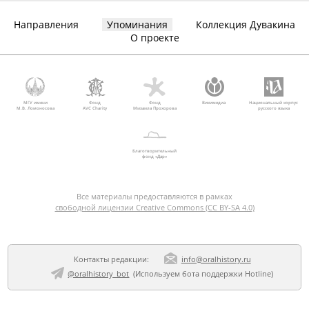
Направления
Упоминания
Коллекция Дувакина
О проекте
МГУ имени
Фонд
Фонд
Викимедиа
Национальный корпус
М.В. Ломоносова
AVC Charity
Михаила Прохорова
русского языка
Благотворительный
фонд «Дар»
Все материалы предоставляются в рамках
свободной лицензии Creative Commons (CC BY-SA 4.0)
Контакты редакции:
info@oralhistory.ru
@oralhistory_bot
(Используем
бота поддержки Hotline
)