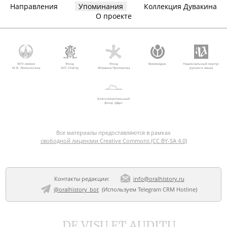
Направления
Упоминания
Коллекция Дувакина
О проекте
МГУ имени
Фонд
Фонд
Викимедиа
Национальный корпус
М.В. Ломоносова
AVC Charity
Михаила Прохорова
русского языка
Благотворительный
фонд «Дар»
Все материалы предоставляются в рамках
свободной лицензии Creative Commons (CC BY-SA 4.0)
Контакты редакции:
info@oralhistory.ru
@oralhistory_bot
(Используем
Telegram CRM Hotline
)
DE VISU ET AUDITU