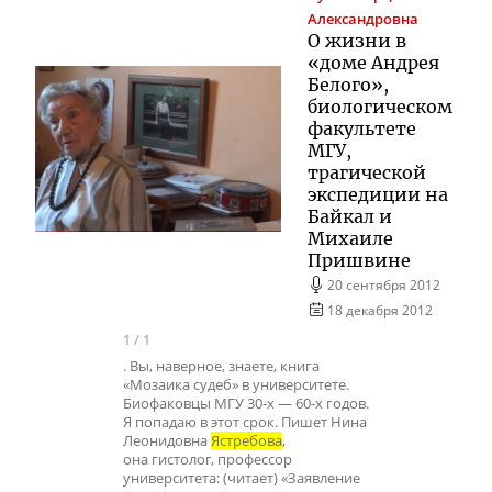
Александровна
О жизни в
«доме Андрея
Белого»,
биологическом
факультете
МГУ,
трагической
экспедиции на
Байкал и
Михаиле
Пришвине
20 сентября 2012
18 декабря 2012
1
/
1
. Вы, наверное, знаете, книга
«Мозаика судеб» в университете.
Биофаковцы МГУ 30-х — 60-х годов.
Я попадаю в этот срок. Пишет Нина
Леонидовна
Ястребова
,
она гистолог, профессор
университета: (читает) «Заявление