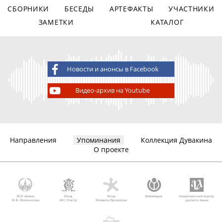
СБОРНИКИ
БЕСЕДЫ
АРТЕФАКТЫ
УЧАСТНИКИ
ЗАМЕТКИ
КАТАЛОГ
Новости и анонсы в Facebook
Видео-архив на Youtube
Направления
Упоминания
Коллекция Дувакина
О проекте
МГУ имени
Фонд
Фонд
Викимедиа
Национальный корпус
М.В. Ломоносова
AVC Charity
Михаила Прохорова
русского языка