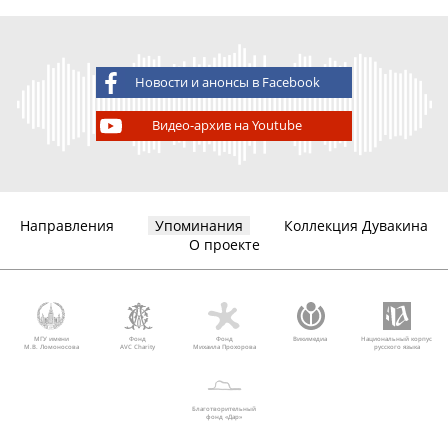
Новости и анонсы в Facebook
Видео-архив на Youtube
Направления
Упоминания
Коллекция Дувакина
О проекте
МГУ имени
Фонд
Фонд
Викимедиа
Национальный корпус
М.В. Ломоносова
AVC Charity
Михаила Прохорова
русского языка
Благотворительный
фонд «Дар»