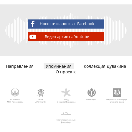
Новости и анонсы в Facebook
Видео-архив на Youtube
Направления
Упоминания
Коллекция Дувакина
О проекте
МГУ имени
Фонд
Фонд
Викимедиа
Национальный корпус
М.В. Ломоносова
AVC Charity
Михаила Прохорова
русского языка
Благотворительный
фонд «Дар»