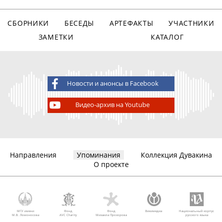
СБОРНИКИ
БЕСЕДЫ
АРТЕФАКТЫ
УЧАСТНИКИ
ЗАМЕТКИ
КАТАЛОГ
Новости и анонсы в Facebook
Видео-архив на Youtube
Направления
Упоминания
Коллекция Дувакина
О проекте
МГУ имени
Фонд
Фонд
Викимедиа
Национальный корпус
М.В. Ломоносова
AVC Charity
Михаила Прохорова
русского языка