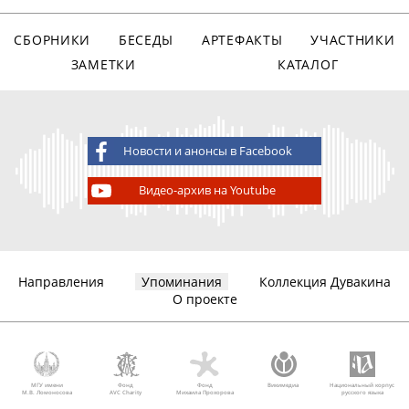
СБОРНИКИ
БЕСЕДЫ
АРТЕФАКТЫ
УЧАСТНИКИ
ЗАМЕТКИ
КАТАЛОГ
Новости и анонсы в Facebook
Видео-архив на Youtube
Направления
Упоминания
Коллекция Дувакина
О проекте
МГУ имени
Фонд
Фонд
Викимедиа
Национальный корпус
М.В. Ломоносова
AVC Charity
Михаила Прохорова
русского языка