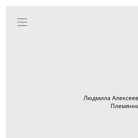
Людмила Алексеевн
Племянни