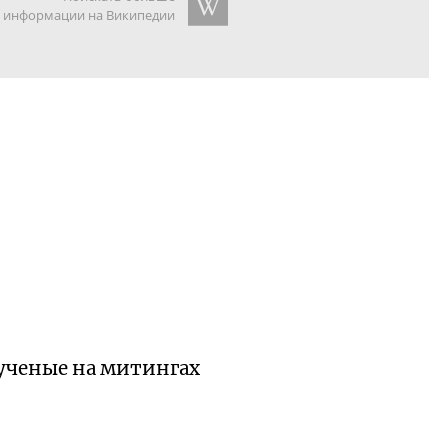
информации на Википедии
ученые на митингах