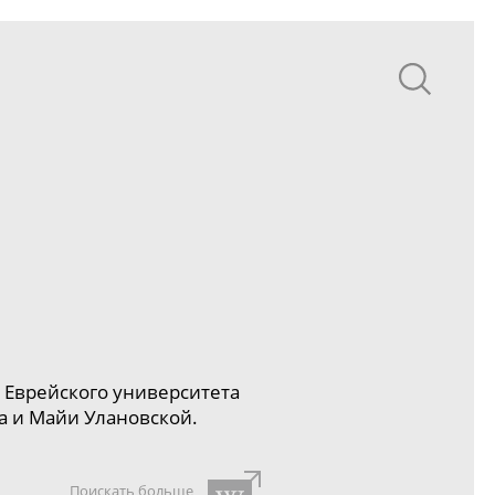
р
Еврейского университета
а и Майи Улановской.
Поискать больше