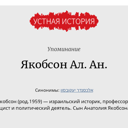
Упоминание
Якобсон Ал. Ан.
Синонимы:
אלכסנדר יעקובסון‏
Якобсон
(
род.1959) — израильский историк, профессо
ицист и политический деятель. Сын Анатолия Якобсон