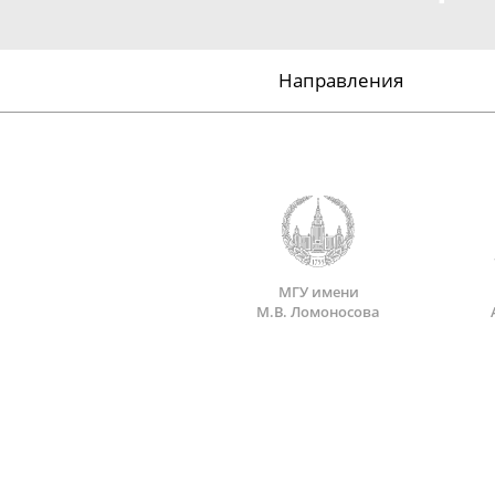
Направления
МГУ имени
М.В. Ломоносова