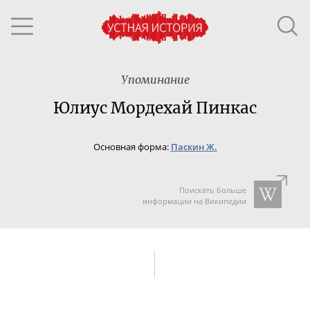
Упоминание
Юлиус Мордехай Пинкас
Основная форма:
Паскин Ж.
Поискать больше
информации на Википедии