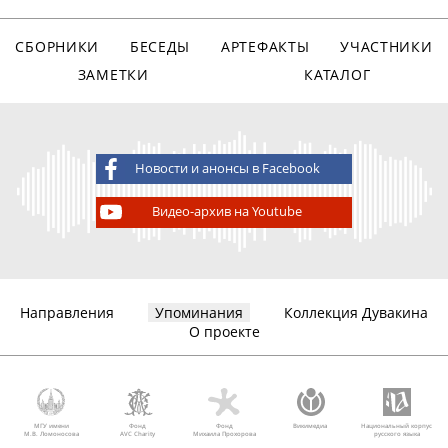
СБОРНИКИ
БЕСЕДЫ
АРТЕФАКТЫ
УЧАСТНИКИ
ЗАМЕТКИ
КАТАЛОГ
Новости и анонсы в Facebook
Видео-архив на Youtube
Направления
Упоминания
Коллекция Дувакина
О проекте
МГУ имени
Фонд
Фонд
Викимедиа
Национальный корпус
М.В. Ломоносова
AVC Charity
Михаила Прохорова
русского языка