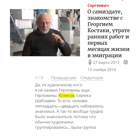
Сергеевич
О самиздате,
знакомстве с
Георгием
Костаки, утрате
ранних работ и
первых
месяцах жизни
в эмиграции
27 марта 2013
13 ноября 2014
1
/
3
Предыдущее
Следующее
Да, из художников, кого
я не назвал: Герловины еще,
Герловины,
Юликов
, Сережа
Шаблавин. То есть человек
пятнадцать—двадцать набиралось
знакомых. А так-то вообще трудно
было знакомиться, потому что
обычно художники
группировались... Была группа