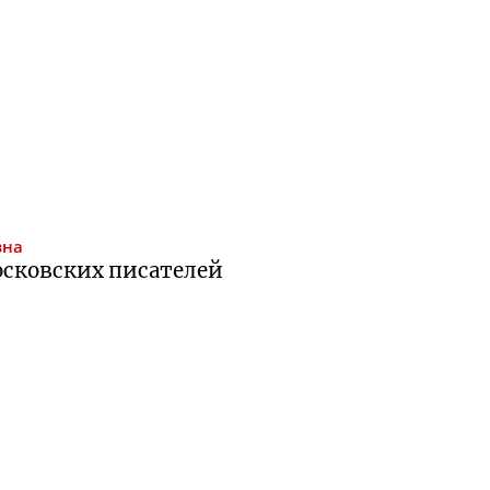
вна
осковских писателей