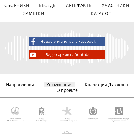
СБОРНИКИ
БЕСЕДЫ
АРТЕФАКТЫ
УЧАСТНИКИ
ЗАМЕТКИ
КАТАЛОГ
Новости и анонсы в Facebook
Видео-архив на Youtube
Направления
Упоминания
Коллекция Дувакина
О проекте
МГУ имени
Фонд
Фонд
Викимедиа
Национальный корпус
М.В. Ломоносова
AVC Charity
Михаила Прохорова
русского языка