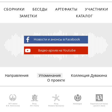
СБОРНИКИ
БЕСЕДЫ
АРТЕФАКТЫ
УЧАСТНИКИ
ЗАМЕТКИ
КАТАЛОГ
Новости и анонсы в Facebook
Видео-архив на Youtube
Направления
Упоминания
Коллекция Дувакина
О проекте
МГУ имени
Фонд
Фонд
Викимедиа
Национальный корпус
М.В. Ломоносова
AVC Charity
Михаила Прохорова
русского языка