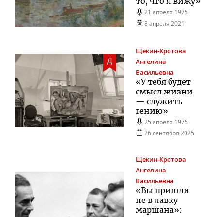
то, что я вижу»
21 апреля 1975
8 апреля 2021
Щекин-Кротова
Д
Ангелина
Васильевна
«У тебя будет
смысл жизни
— служить
гению»
25 апреля 1975
26 сентября 2025
Щекин-Кротова
Ангелина
Васильевна
«Вы пришли
не в лавку
маршана»: