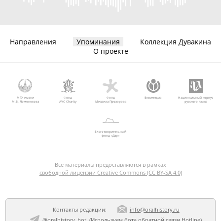
Направления
Упоминания
Коллекция Дувакина
О проекте
МГУ имени
Фонд
Фонд
Викимедиа
Национальный корпус
М.В. Ломоносова
AVC Charity
Михаила Прохорова
русского языка
Благотворительный
фонд «Дар»
Все материалы предоставляются в рамках
свободной лицензии Creative Commons (CC BY-SA 4.0)
Контакты редакции:
info@oralhistory.ru
@oralhistory_bot
(Используем
бота обратной связи Hotline
)