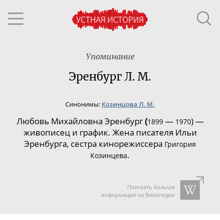
Упоминание
Эренбург Л. М.
Синонимы:
Козинцова Л. М.
Любовь Михайловна Эренбург
(
—
) —
1899
1970
живописец и график. Жена писателя Ильи
Эренбурга, сестра кинорежиссера
Григория
.
Козинцева
Поискать больше
информации на Википедии