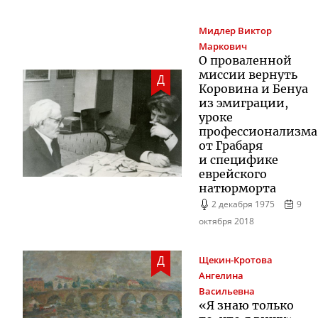
Мидлер
Виктор
Маркович
О проваленной
миссии вернуть
Д
Коровина и Бенуа
из эмиграции,
уроке
профессионализма
от Грабаря
и специфике
еврейского
натюрморта
2 декабря 1975
9
октября 2018
Д
Щекин-Кротова
Ангелина
Васильевна
«Я знаю только