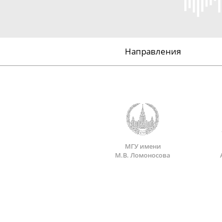
Направления
МГУ имени
М.В. Ломоносова