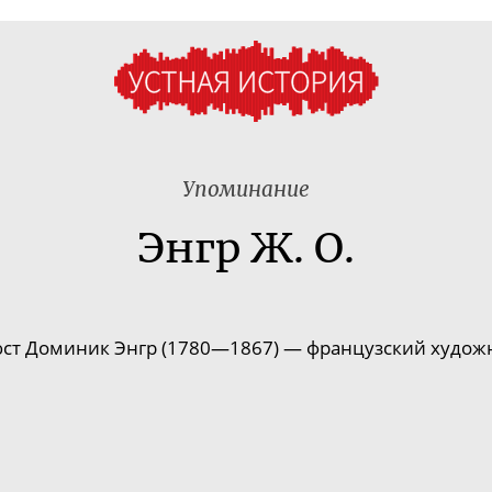
Упоминание
Энгр Ж. О.
ст Доминик Энгр (17
80—186
7) — французский худож