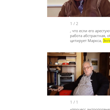
1
/
2
, что если его аресту
работа абстрактная, 
цитирует Маркса,
Энг
1
/
1
«процесс антропогене