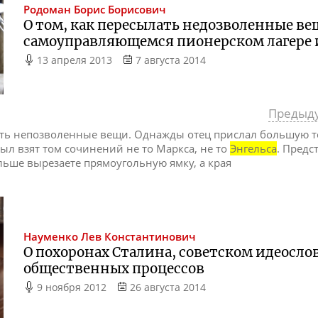
Родоман
Борис Борисович
О том, как пересылать недозволенные вещ
самоуправляющемся пионерском лагере 
13 апреля 2013
7 августа 2014
Предыд
ть непозволенные вещи. Однажды отец прислал большую т
был взят том сочинений не то Маркса, не то
Энгельса
. Предс
льше вырезаете прямоугольную ямку, а края
Науменко
Лев Константинович
О похоронах Сталина, советском идеосл
общественных процессов
9 ноября 2012
26 августа 2014