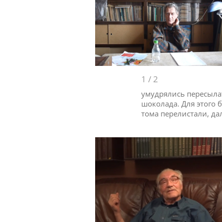
1
/
2
умудрялись пересыла
шоколада. Для этого 
тома перелистали, да