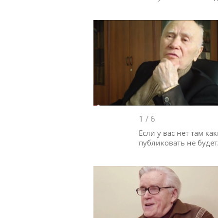
1
/
6
Если у вас нет там ка
публиковать не будет