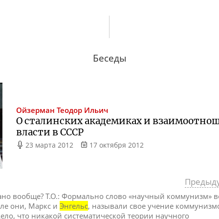
Беседы
Ойзерман
Теодор Ильич
О сталинских академиках и взаимоотн
власти в СССР
23 марта 2012
17 октября 2012
Предыд
лано вообще? Т.О.: Формально слово «научный коммунизм» вс
сле они, Маркс и
Энгельс
, называли свое учение коммуниз
ело, что никакой систематической теории научного