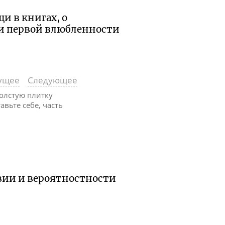
и в книгах, о
и первой влюбленности
ущее
Следующее
олстую плитку
тавьте себе, часть
овии и вероятностности