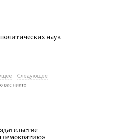
 политических наук
ущее
Следующее
то вас никто
издательстве
а демократию»