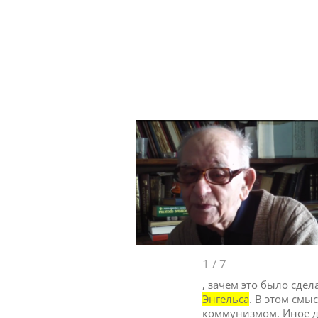
1
/
7
, зачем это было сде
Энгельса
. В этом смы
коммунизмом. Иное д