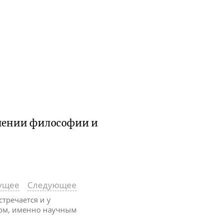
ошении философии и
ущее
Следующее
тречается и у
мом, именно научным