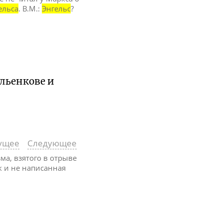
ельса
. В.М.:
Энгельс
?
Ильенкове и
ущее
Следующее
ма, взятого в отрыве
ак и не написанная