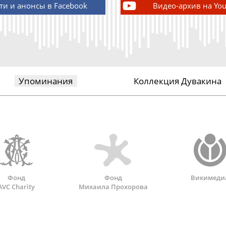
ти и анонсы в Facebook
Видео-архив на Yo
Упоминания
Коллекция Дувакина
Фонд
Фонд
Викимеди
AVC Charity
Михаила Прохорова