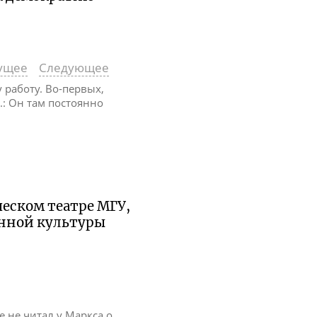
ущее
Следующее
у работу. Во-первых,
.: Он там постоянно
ческом театре МГУ,
нной культуры
е не читал у Маркса о