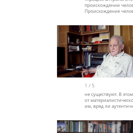
происхождении челове
Происхождение челове
1
/
5
не существуют. В это
от материалистическ
им, вряд ли аутентич