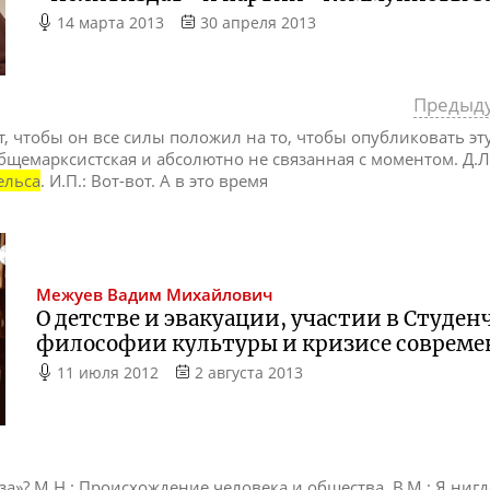
14 марта 2013
30 апреля 2013
Предыд
ют, чтобы он все силы положил на то, чтобы опубликовать эт
общемарксистская и абсолютно не связанная с моментом. Д.Л
ельса
. И.П.: Вот-вот. А в это время
Межуев
Вадим Михайлович
О детстве и эвакуации, участии в Студен
философии культуры и кризисе совреме
11 июля 2012
2 августа 2013
за»? М.Н.: Происхождение человека и общества. В.М.: Я нигд