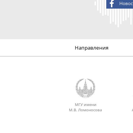
Новос
Направления
МГУ имени
М.В. Ломоносова