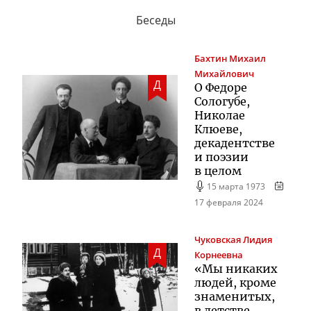
Беседы
Бахтин
Михаил
Михайлович
Д
О Федоре
Сологубе,
Николае
Клюеве,
декадентстве
и поэзии
в целом
15 марта 1973
17 февраля 2024
Чуковская
Лидия
Д
Корнеевна
«Мы никаких
людей, кроме
знаменитых,
в детстве