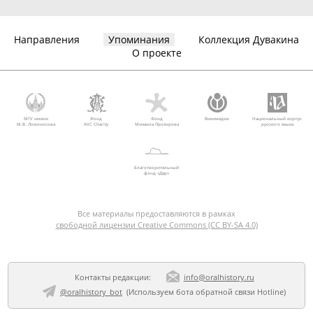
Направления
Упоминания
Коллекция Дувакина
О проекте
МГУ имени
Фонд
Фонд
Викимедиа
Национальный корпус
М.В. Ломоносова
AVC Charity
Михаила Прохорова
русского языка
Благотворительный
фонд «Дар»
Все материалы предоставляются в рамках
свободной лицензии Creative Commons (CC BY-SA 4.0)
Контакты редакции:
info@oralhistory.ru
@oralhistory_bot
(Используем
бота обратной связи Hotline
)