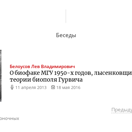
Беседы
Белоусов
Лев Владимирович
О биофаке МГУ
1950-х
годов, лысенковщи
теории биополя Гурвича
11 апреля 2013
18 мая 2016
Предыд
воночных