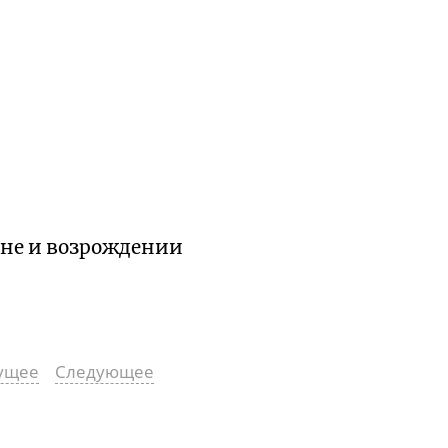
не и возрождении
ущее
Следующее