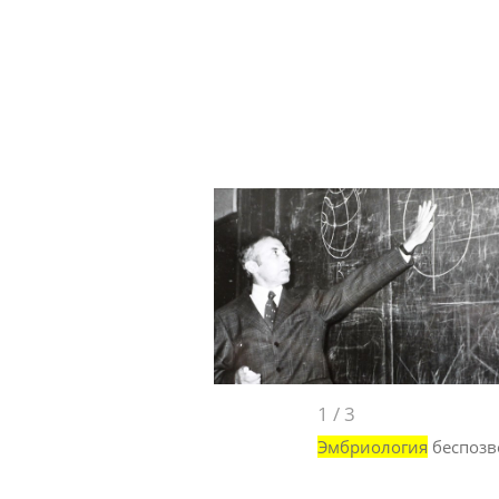
1
/
3
Эмбриология
беспоз