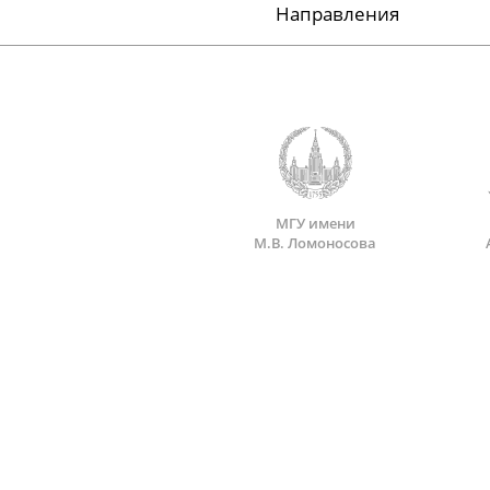
Направления
МГУ имени
М.В. Ломоносова