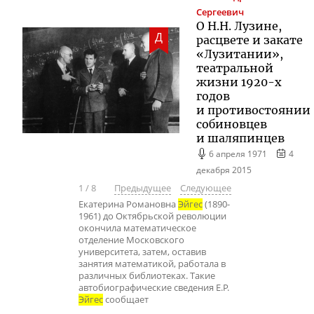
Сергеевич
О Н.Н. Лузине,
Д
расцвете и закате
«Лузитании»,
театральной
жизни 1920-х
годов
и противостоянии
собиновцев
и шаляпинцев
6 апреля 1971
4
декабря 2015
1
/
8
Предыдущее
Следующее
Екатерина Романовна
Эйгес
(1890-
1961) до Октябрьской революции
окончила математическое
отделение Московского
университета, затем, оставив
занятия математикой, работала в
различных библиотеках. Такие
автобиографические сведения Е.Р.
Эйгес
сообщает