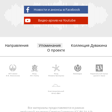
Новости и анонсы в Facebook
Видео-архив на Youtube
Направления
Упоминания
Коллекция Дувакина
О проекте
МГУ имени
Фонд
Фонд
Викимедиа
Национальный корпус
М.В. Ломоносова
AVC Charity
Михаила Прохорова
русского языка
Благотворительный
фонд «Дар»
Все материалы предоставляются в рамках
свободной лицензии Creative Commons (CC BY-SA 4.0)