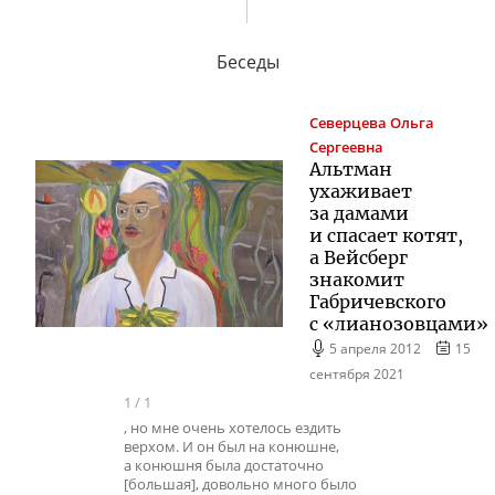
Беседы
Северцева
Ольга
Сергеевна
Альтман
ухаживает
за дамами
и спасает котят,
а Вейсберг
знакомит
Габричевского
с «лианозовцами»
5 апреля 2012
15
сентября 2021
1
/
1
, но мне очень хотелось ездить
верхом. И он был на конюшне,
а конюшня была достаточно
[большая], довольно много было