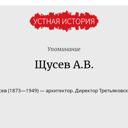
Упоминание
Щусев А.В.
сев
(
1873
—
1949
) —
архитектор
. Директор Третьяковск