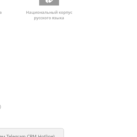
а
Национальный корпус
русского языка
)
уем
Telegram CRM Hotline
)