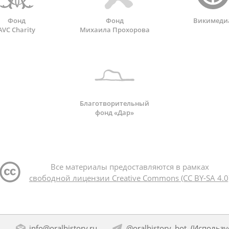
Фонд
Фонд
Викимеди
AVC Charity
Михаила Прохорова
Благотворительный
фонд «Дар»
Все материалы предоставляются в рамках
свободной лицензии Creative Commons (CC BY-SA 4.0
:
info@oralhistory.ru
@oralhistory_bot
(Использ