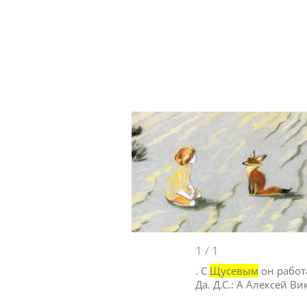
1
/
1
. С
Щусевым
он работа
Да. Д.С.: А Алексей Ви