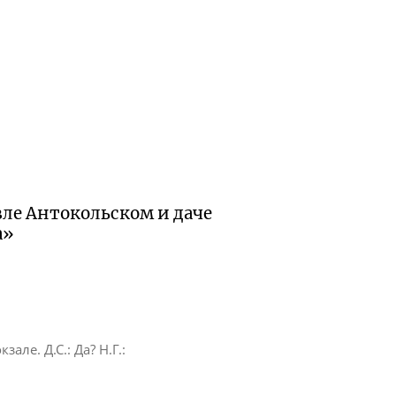
вле Антокольском и даче
а»
але. Д.С.: Да? Н.Г.: