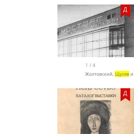
Д
1
/
4
Жолтовский,
Щусев
и
Д