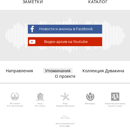
ЗАМЕТКИ
КАТАЛОГ
Новости и анонсы в Facebook
Видео-архив на Youtube
Направления
Упоминания
Коллекция Дувакина
О проекте
МГУ имени
Фонд
Фонд
Викимедиа
Национальный корпус
М.В. Ломоносова
AVC Charity
Михаила Прохорова
русского языка
Благотворительный
фонд «Дар»