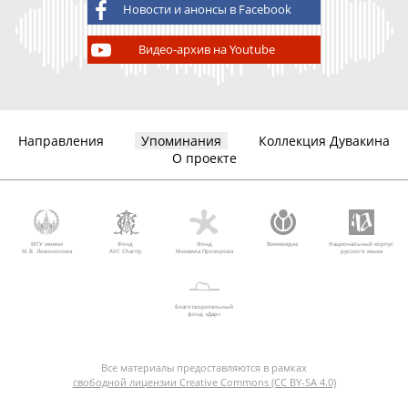
Новости и анонсы в Facebook
Видео-архив на Youtube
Направления
Упоминания
Коллекция Дувакина
О проекте
МГУ имени
Фонд
Фонд
Викимедиа
Национальный корпус
М.В. Ломоносова
AVC Charity
Михаила Прохорова
русского языка
Благотворительный
фонд «Дар»
Все материалы предоставляются в рамках
свободной лицензии Creative Commons (CC BY-SA 4.0)