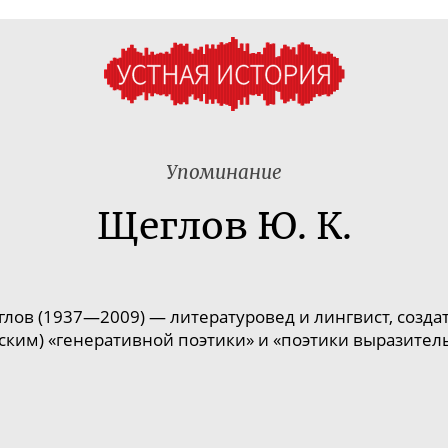
Упоминание
Щеглов Ю. К.
глов
(
1937
—
2009
) —
литературовед
и
лингвист
, созда
ским
) «
генеративной поэтики
» и «
поэтики выразител