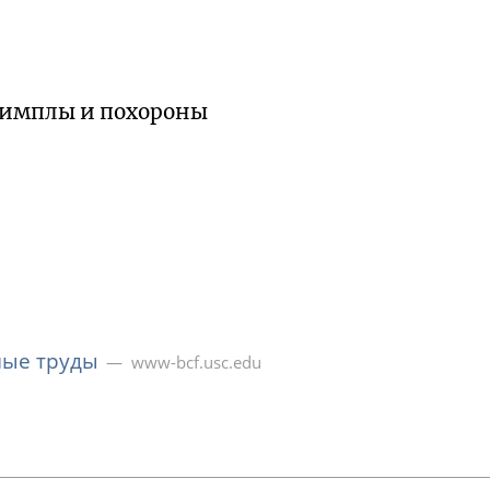
Симплы и похороны
ные труды
www-bcf.usc.edu