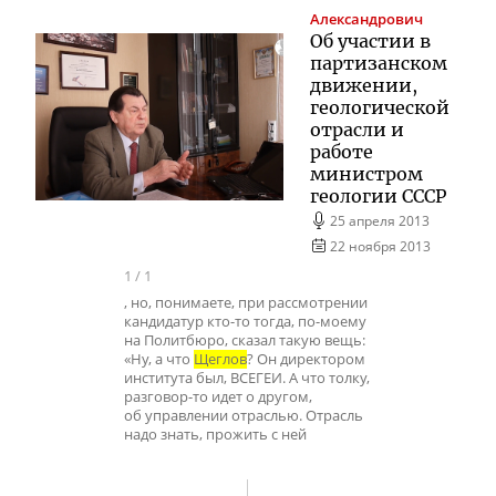
Александрович
Об участии в
партизанском
движении,
геологической
отрасли и
работе
министром
геологии СССР
25 апреля 2013
22 ноября 2013
1
/
1
, но, понимаете, при рассмотрении
кандидатур кто-то тогда, по-моему
на Политбюро, сказал такую вещь:
«Ну, а что
Щеглов
? Он директором
института был, ВСЕГЕИ. А что толку,
разговор-то идет о другом,
об управлении отраслью. Отрасль
надо знать, прожить с ней