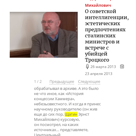
Михайлович
О советской
интеллигенции,
эстетических
предпочтениях
сталинских
министров и
встрече с
убийцей
Троцкого
26 марта 2013
23 апреля 2013
1
/
2
Предыдущее
Следующее
обрабатывал в архиве. А это было
не что иное, как «История
концессии Хаммера»,
небезызвестного. И когда я принес
научному руководителю (он жив
еще до сих пор,
Щагин
Эрнст
Михайлович) курсовую,
он посмотрел, на каких
источниках… представляете,
Центральный