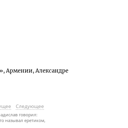
а», Армении, Александре
ущее
Следующее
Владислав говорил:
 его называл еретиком,