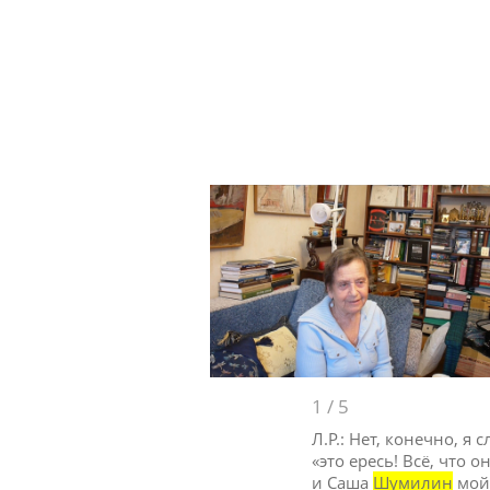
1
/
5
Л.Р.: Нет, конечно, я
«это ересь! Всё, что 
и Саша
Шумилин
мой,