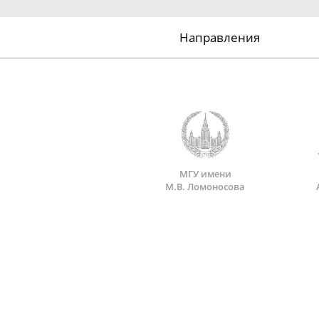
Направления
МГУ имени
М.В. Ломоносова