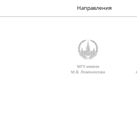
Направления
МГУ имени
М.В. Ломоносова