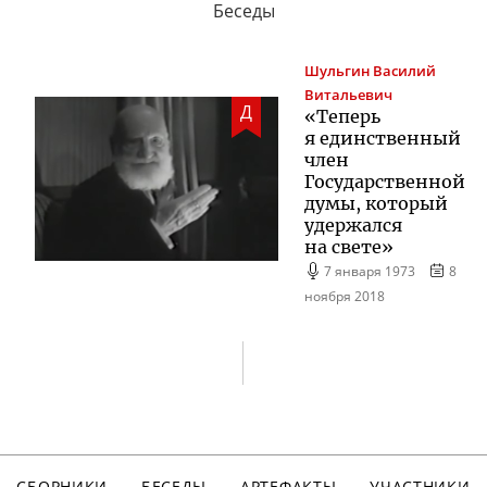
Беседы
Шульгин
Василий
Витальевич
Д
«Теперь
я единственный
член
Государственной
думы, который
удержался
на свете»
7 января 1973
8
ноября 2018
СБОРНИКИ
БЕСЕДЫ
АРТЕФАКТЫ
УЧАСТНИКИ