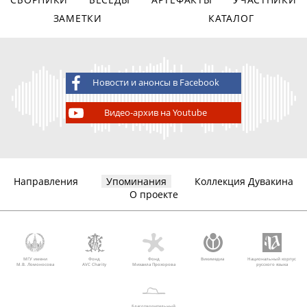
ЗАМЕТКИ
КАТАЛОГ
Новости и анонсы в Facebook
Видео-архив на Youtube
Направления
Упоминания
Коллекция Дувакина
О проекте
МГУ имени
Фонд
Фонд
Викимедиа
Национальный корпус
М.В. Ломоносова
AVC Charity
Михаила Прохорова
русского языка
Благотворительный