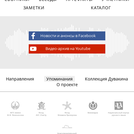
ЗАМЕТКИ
КАТАЛОГ
Новости и анонсы в Facebook
Видео-архив на Youtube
Направления
Упоминания
Коллекция Дувакина
О проекте
МГУ имени
Фонд
Фонд
Викимедиа
Национальный корпус
М.В. Ломоносова
AVC Charity
Михаила Прохорова
русского языка
Благотворительный