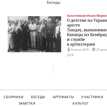
Беседы
Халатников
Исаак Марк
О детстве на Украи
аресте
Ландау, выманива
Капицы из Кембри
и службе
в артиллерии
8 июня 2016
25 дек
2018
СБОРНИКИ
БЕСЕДЫ
АРТЕФАКТЫ
УЧАСТНИКИ
ЗАМЕТКИ
КАТАЛОГ