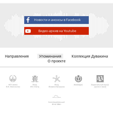
Новости и анонсы в Facebook
Видео-архив на Youtube
Направления
Упоминания
Коллекция Дувакина
О проекте
МГУ имени
Фонд
Фонд
Викимедиа
Национальный корпус
М.В. Ломоносова
AVC Charity
Михаила Прохорова
русского языка
Благотворительный
фонд «Дар»