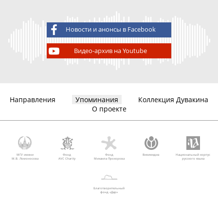
Новости и анонсы в Facebook
Видео-архив на Youtube
Направления
Упоминания
Коллекция Дувакина
О проекте
МГУ имени
Фонд
Фонд
Викимедиа
Национальный корпус
М.В. Ломоносова
AVC Charity
Михаила Прохорова
русского языка
Благотворительный
фонд «Дар»