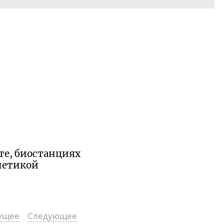
те, биостанциях
енетикой
ущее
Следующее