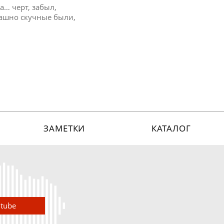
а… черт, забыл,
рашно скучные были,
ЗАМЕТКИ
КАТАЛОГ
utube