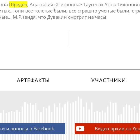
евна
Шредер
, Анастасия <Петровна> Таусен и Анна Тихоновн
итых… они все толстые были, все страшно ученые были, ст
ые… М.Р. (видя, что Дувакин смотрит на часы
АРТЕФАКТЫ
УЧАСТНИКИ
ти и анонсы в Facebook
Видео-архив на Yo