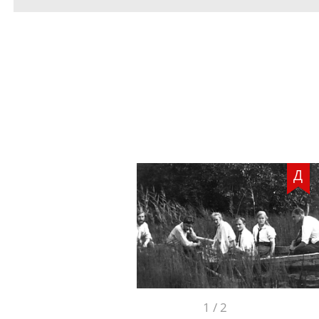
Д
1
/
2