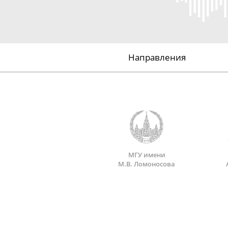
Направления
МГУ имени
М.В. Ломоносова