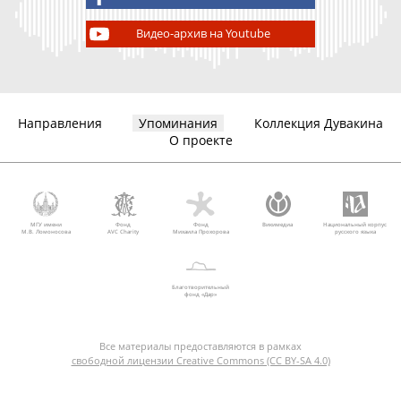
Видео-архив на Youtube
Направления
Упоминания
Коллекция Дувакина
О проекте
МГУ имени
Фонд
Фонд
Викимедиа
Национальный корпус
М.В. Ломоносова
AVC Charity
Михаила Прохорова
русского языка
Благотворительный
фонд «Дар»
Все материалы предоставляются в рамках
свободной лицензии Creative Commons (CC BY-SA 4.0)