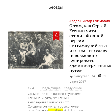
Беседы
Ардов
Виктор Ефимович
О том, как Сергей
Есенин читал
Д
стихи, об одной
версии
его самоубийства
и о том, что славу
невозможно
купировать
административны
путем
6 августа 1974
31
марта 2017
1
/
4
Предыдущее
Следующее
Ср. мнение еще одного слушателя
Есенина: «Букву “г” Есенин
выговаривал мягко как “х”.
Со сцены он читал громко, чуть-
чуть “окая”» (
Шнейдер
И.И. Встречи