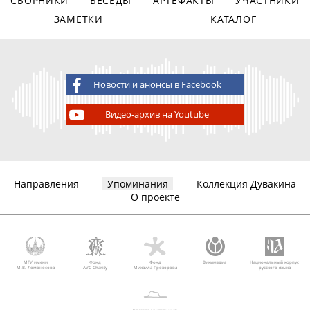
СБОРНИКИ
БЕСЕДЫ
АРТЕФАКТЫ
УЧАСТНИКИ
ЗАМЕТКИ
КАТАЛОГ
Новости и анонсы в Facebook
Видео-архив на Youtube
Направления
Упоминания
Коллекция Дувакина
О проекте
МГУ имени
Фонд
Фонд
Викимедиа
Национальный корпус
М.В. Ломоносова
AVC Charity
Михаила Прохорова
русского языка