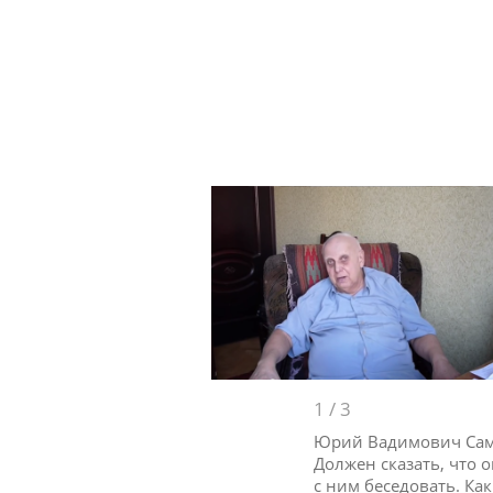
1
/
3
Юрий Вадимович Само
Должен сказать, что 
с ним беседовать. Ка