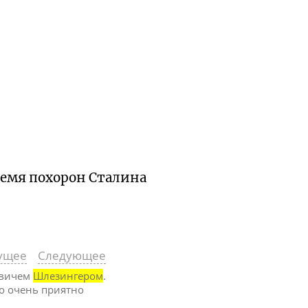
время похорон Сталина
ущее
Следующее
овичем
Шлезингером
.
то очень приятно