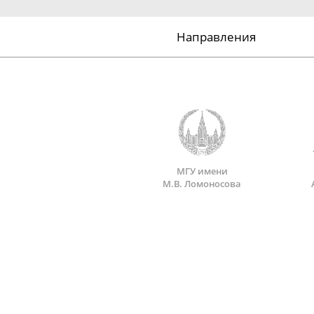
Направления
МГУ имени
М.В. Ломоносова