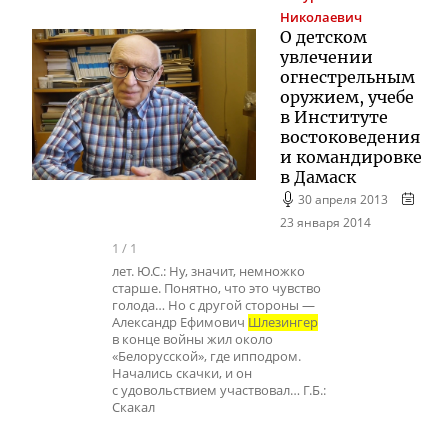
Николаевич
О детском
увлечении
огнестрельным
оружием, учебе
в Институте
востоковедения
и командировке
в Дамаск
30 апреля 2013
23 января 2014
1
/
1
лет. Ю.С.: Ну, значит, немножко
старше. Понятно, что это чувство
голода… Но с другой стороны —
Александр Ефимович
Шлезингер
в конце войны жил около
«Белорусской», где ипподром.
Начались скачки, и он
с удовольствием участвовал… Г.Б.:
Скакал