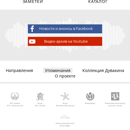
ЗАМЕТКИ
КАТАЛОГ
Новости и анонсы в Facebook
Видео-архив на Youtube
Направления
Упоминания
Коллекция Дувакина
О проекте
МГУ имени
Фонд
Фонд
Викимедиа
Национальный корпус
М.В. Ломоносова
AVC Charity
Михаила Прохорова
русского языка
Благотворительный
фонд «Дар»