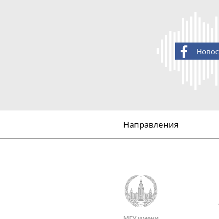
Новос
Направления
МГУ имени