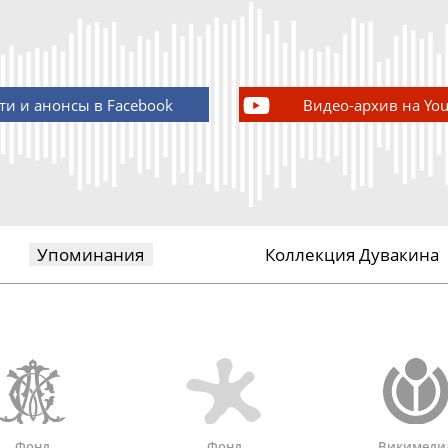
ти и анонсы в Facebook
Видео-архив на Yo
Упоминания
Коллекция Дувакина
Фонд
Фонд
Викимеди