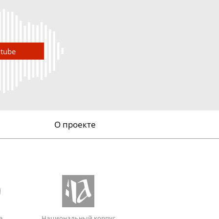
utube
О проекте
а
Национальный корпус