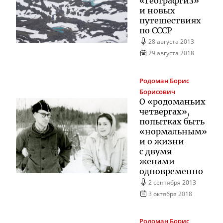
«Географгиз»
и новых
путешествиях
по СССР
28 августа 2013
29 августа 2018
Родоман
Борис
Борисович
О «родоманьих
четвергах»,
попытках быть
«нормальным»
и о жизни
с двумя
женами
одновременно
2 сентября 2013
3 октября 2018
Родоман
Борис