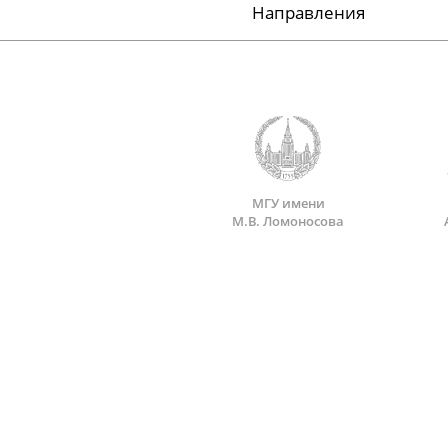
Направления
МГУ имени
М.В. Ломоносова