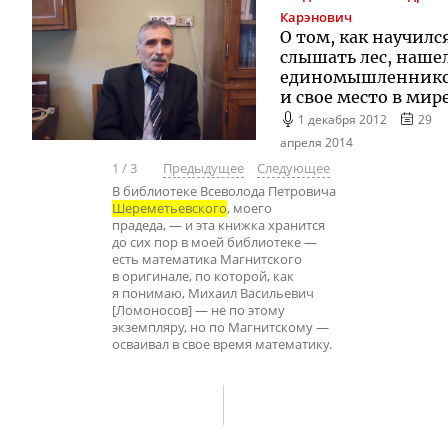
Карэнович
О том, как научилс
слышать лес, наше
единомышленник
и свое место в мир
1 декабря 2012
29
апреля 2014
1
/
3
Предыдущее
Следующее
В библиотеке Всеволода Петровича
Шереметьевского
, моего
прадеда, — и эта книжка хранится
до сих пор в моей библиотеке —
есть математика Магнитского
в оригинале, по которой, как
я понимаю, Михаил Васильевич
[Ломоносов] — не по этому
экземпляру, но по Магнитскому —
осваивал в свое время математику.