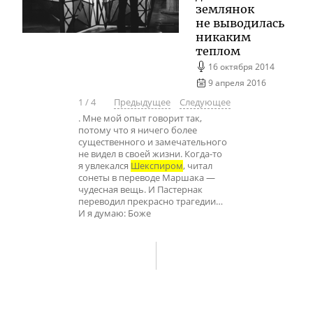
землянок
не выводилась
никаким
теплом
16 октября 2014
9 апреля 2016
1
/
4
Предыдущее
Следующее
. Мне мой опыт говорит так,
потому что я ничего более
существенного и замечательного
не видел в своей жизни. Когда-то
я увлекался
Шекспиром
, читал
сонеты в переводе Маршака —
чудесная вещь. И Пастернак
переводил прекрасно трагедии…
И я думаю: Боже