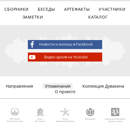
СБОРНИКИ
БЕСЕДЫ
АРТЕФАКТЫ
УЧАСТНИКИ
ЗАМЕТКИ
КАТАЛОГ
Новости и анонсы в Facebook
Видео-архив на Youtube
Направления
Упоминания
Коллекция Дувакина
О проекте
МГУ имени
Фонд
Фонд
Викимедиа
Национальный корпус
М.В. Ломоносова
AVC Charity
Михаила Прохорова
русского языка