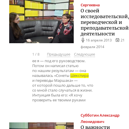
Сергеевна
О своей
исследовательской
переводческой и
преподавательской
деятельности
16 апреля 2013
21
февраля 2014
1
/
8
Предыдущее
Следующее
ее я — под его руководством.
Потом он написал статью
по нашим результатам — она
называлась «Сонеты
Шекспира
и переводы Маршака» —
от которой пошло дальше то, что
со мной стало случаться в жизни.
Интуиция была его: «Я хочу
проверить ее твоими руками
Субботин
Александр
Леонидович
О важности