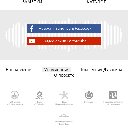
ЗАМЕТКИ
КАТАЛОГ
Новости и анонсы в Facebook
Видео-архив на Youtube
Направления
Упоминания
Коллекция Дувакина
О проекте
МГУ имени
Фонд
Фонд
Викимедиа
Национальный корпус
М.В. Ломоносова
AVC Charity
Михаила Прохорова
русского языка
Благотворительный
фонд «Дар»